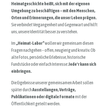
Heimatgeschichte heißt, sich mit der eigenen
Umgebung zu beschäftigen – mit den Menschen,
Orten und Erinnerungen, die unser Leben prägen.
Sie verbindet Vergangenheit und Gegenwart und hilft
uns, unsere Identität besser zu verstehen.
Im
„Heimat-Labor“
wollen wir gemeinsam diesen
Fragen nachgehen – offen, neugierig und kreativ. Ob
alte Fotos, persönliche Erlebnisse, historische
Fundstücke oder einfach Interesse:
Jede*r kann sich
einbringen.
Die Ergebnisse unserer gemeinsamen Arbeit sollen
später durch
Ausstellungen, Vorträge,
Publikationen oder digitale Formate
mit der
Öffentlichkeit geteilt werden.