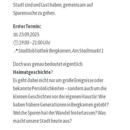
Stadt sind und Lust haben, gemeinsam auf
Spurensuche zu gehen.
Erster Termin:
📅 23.09.2025
🕒
19:00 – 21:00 Uhr
📍
Stadtbibliothek Bergkamen, Am Stadtmarkt 1
Doch was genau bedeutet eigentlich
Heimatgeschichte
?
Es geht dabei nicht nur um große Ereignisse oder
bekannte Persönlichkeiten – sondern auch um die
kleinen Geschichten vor der eigenen Haustür: Wie
haben frühere Generationen in Bergkamen gelebt?
Welche Spuren hat der Wandel hinterlassen? Was
macht unsere Stadt heute aus?