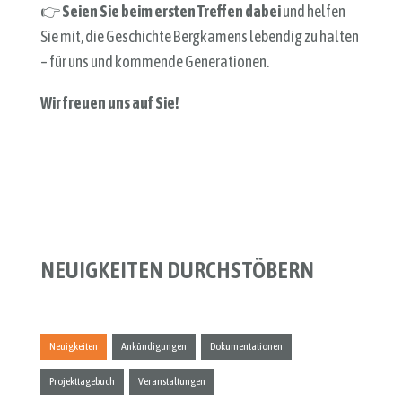
👉
Seien Sie beim ersten Treffen dabei
und helfen
Sie mit, die Geschichte Bergkamens lebendig zu halten
– für uns und kommende Generationen.
Wir freuen uns auf Sie!
NEUIGKEITEN DURCHSTÖBERN
Neuigkeiten
Ankündigungen
Dokumentationen
Projekttagebuch
Veranstaltungen