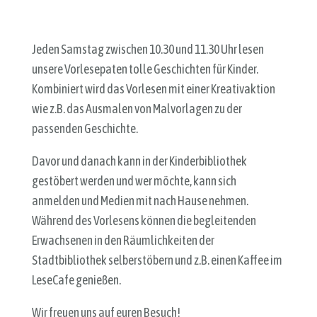
Jeden Samstag zwischen 10.30 und 11.30 Uhr lesen
unsere Vorlesepaten tolle Geschichten für Kinder.
Kombiniert wird das Vorlesen mit einer Kreativaktion
wie z.B. das Ausmalen von Malvorlagen zu der
passenden Geschichte.
Davor und danach kann in der Kinderbibliothek
gestöbert werden und wer möchte, kann sich
anmelden und Medien mit nach Hause nehmen.
Während des Vorlesens können die begleitenden
Erwachsenen in den Räumlichkeiten der
Stadtbibliothek selberstöbern und z.B. einen Kaffee im
LeseCafe genießen.
Wir freuen uns auf euren Besuch!