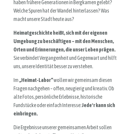
haben frühere Generationen in Bergkamen gelebt?
Welche Spuren hat der Wandel hinterlassen? Was
macht unsere Stadt heute aus?
Heimatgeschichte heißt, sich mit der eigenen
Umgebung zu beschäftigen – mit den Menschen,
Orten und Erinnerungen, die unser Leben prägen.
Sie verbindet Vergangenheit und Gegenwart und hilft
uns, unsere Identität besser zu verstehen.
Im
„Heimat-Labor“
wollen wir gemeinsam diesen
Fragen nachgehen – offen, neugierig und kreativ. Ob
alte Fotos, persönliche Erlebnisse, historische
Fundstücke oder einfach Interesse:
Jede*r kann sich
einbringen.
Die Ergebnisse unserer gemeinsamen Arbeit sollen