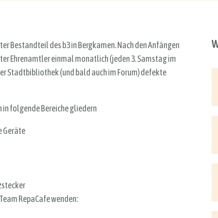
W
fester Bestandteil des b3 in Bergkamen. Nach den Anfängen
ter Ehrenamtler einmal monatlich (jeden 3. Samstag im
er Stadtbibliothek (und bald auch im Forum) defekte
 in folgende Bereiche gliedern
e Geräte
zstecker
as Team RepaCafe wenden: