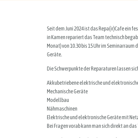
Seit dem Juni 2024 ist das Repa(ir)Cafe ein 
in Kamen repariert das Team technisch begab
Monat) von 10.30 bis 15 Uhr im Seminarraum d
Geräte.
Die Schwerpunkte der Reparaturen lassen sich
Akkubetriebene elektrische und elektronisch
Mechanische Geräte
Modellbau
Nähmaschinen
Elektrische und elektronische Geräte mit Net
Bei Fragen vorab kann man sich direkt an d