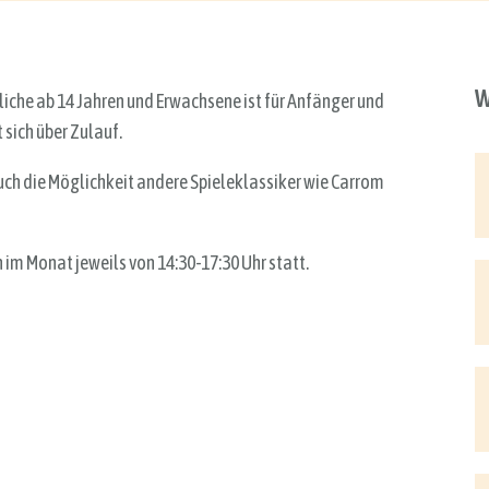
W
liche ab 14 Jahren und Erwachsene ist für Anfänger und
 sich über Zulauf.
uch die Möglichkeit andere Spieleklassiker wie Carrom
 im Monat jeweils von 14:30-17:30 Uhr statt.