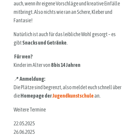
auch, wenn ihr eigene Vorschläge und kreative Einfälle
mitbringt. Also nichts wie ran an Schere, Kleber und
Fantasie!
Natürlich ist auch für das leibliche Wohl gesorgt – es
gibt
Snacks und Getränke
.
Für wen?
Kinder im Alter von
8 bis 14 Jahren
📍
Anmeldung:
Die Plätze sind begrenzt, also meldet euch schnell über
die
Homepage der
Jugendkunstschule
an.
Weitere Termine
22.05.2025
26.06.2025