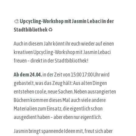
🎨
Upcycling-Workshop mit Jasmin Lebaci in der
Stadtbibliothek
♻️
Auch in diesem Jahr könnt ihr euch wieder auf einen
kreativen Upcycling-Workshop mit Jasmin Lebaci
freuen – direkt in der Stadtbibliothek!
Ab dem 24.04.
in der Zeit von 15:00 17:00 Uhr wird
gebastelt, was das Zeug hält: Aus alten Dingen
entstehen coole, neue Sachen. Neben ausrangierten
Büchern kommen dieses Mal auch viele andere
Materialien zum Einsatz, die eigentlich schon
ausgedient haben – aber eben nur
eigentlich
.
Jasmin bringt spannende Ideen mit, freut sich aber