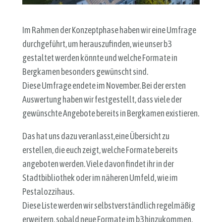
Im Rahmen der Konzeptphase haben wir eine Umfrage
durchgeführt, um herauszufinden, wie unser b3
gestaltet werden könnte und welche Formate in
Bergkamen besonders gewünscht sind.
Diese Umfrage endete im November. Bei der ersten
Auswertung haben wir festgestellt, dass viele der
gewünschte Angebote bereits in Bergkamen existieren.
Das hat uns dazu veranlasst,eine Übersicht zu
erstellen, die euch zeigt, welche Formate bereits
angeboten werden. Viele davon findet ihr in der
Stadtbibliothek oder im näheren Umfeld, wie im
Pestalozzihaus.
Diese Liste werden wir selbstverständlich regelmäßig
erweitern, sobald neue Formate im b3 hinzukommen.