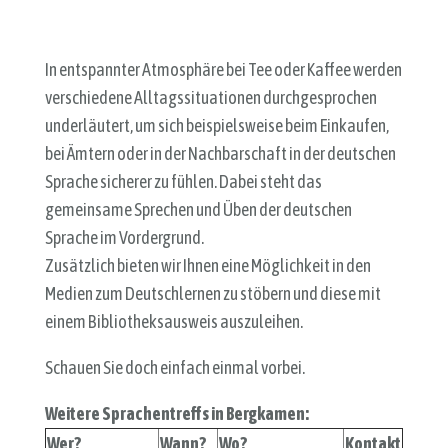
In entspannter Atmosphäre bei Tee oder Kaffee werden
verschiedene Alltagssituationen durchgesprochen
underläutert, um sich beispielsweise beim Einkaufen,
bei Ämtern oder in der Nachbarschaft in der deutschen
Sprache sicherer zu fühlen. Dabei steht das
gemeinsame Sprechen und Üben der deutschen
Sprache im Vordergrund.
Zusätzlich bieten wir Ihnen eine Möglichkeit in den
Medien zum Deutschlernen zu stöbern und diese mit
einem Bibliotheksausweis auszuleihen.
Schauen Sie doch einfach einmal vorbei.
Weitere Sprachentreffs in Bergkamen:
Wer?
Wann?
Wo?
Kontakt