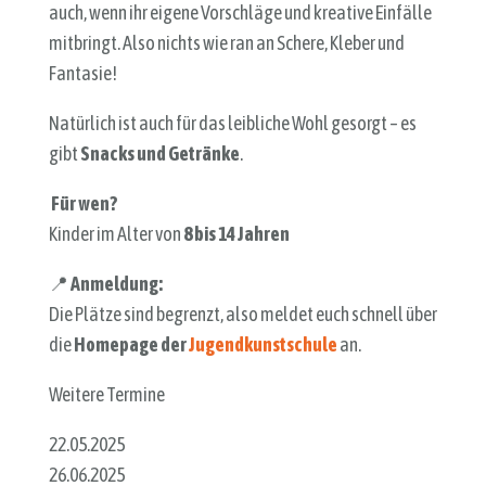
auch, wenn ihr eigene Vorschläge und kreative Einfälle
mitbringt. Also nichts wie ran an Schere, Kleber und
Fantasie!
Natürlich ist auch für das leibliche Wohl gesorgt – es
gibt
Snacks und Getränke
.
Für wen?
Kinder im Alter von
8
bis 14 Jahren
📍
Anmeldung:
Die Plätze sind begrenzt, also meldet euch schnell über
die
Homepage der
Jugendkunstschule
an.
Weitere Termine
22.05.2025
26.06.2025