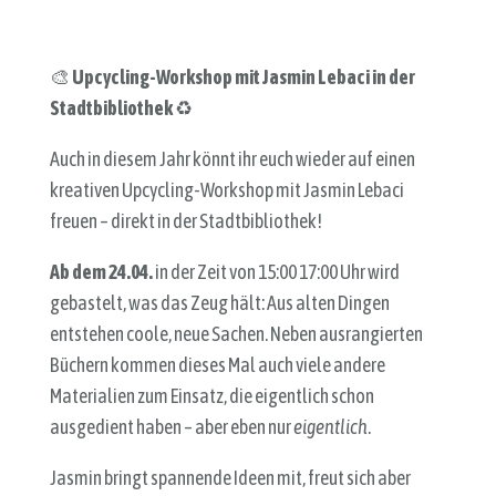
🎨
Upcycling-Workshop mit Jasmin Lebaci in der
Stadtbibliothek
♻️
Auch in diesem Jahr könnt ihr euch wieder auf einen
kreativen Upcycling-Workshop mit Jasmin Lebaci
freuen – direkt in der Stadtbibliothek!
Ab dem 24.04.
in der Zeit von 15:00 17:00 Uhr wird
gebastelt, was das Zeug hält: Aus alten Dingen
entstehen coole, neue Sachen. Neben ausrangierten
Büchern kommen dieses Mal auch viele andere
Materialien zum Einsatz, die eigentlich schon
ausgedient haben – aber eben nur
eigentlich
.
Jasmin bringt spannende Ideen mit, freut sich aber